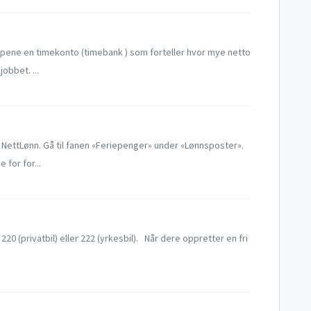
ppene en timekonto (timebank ) som forteller hvor mye netto
obbet. ...
i NettLønn. Gå til fanen «Feriepenger» under «Lønnsposter».
for for...
220 (privatbil) eller 222 (yrkesbil). Når dere oppretter en fri