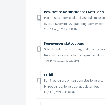
Beskrivelse av timekonto i NettLønn
Mange selskaper ønsker å vise på lønnssli
overtid (Overtid - Avspasering) som er blitt j
Thu, 25 Aug, 2022 at 2:48 PM
Feriepenger sluttoppgjør
Slik utbetaler du feriepenger sluttoppgjør 
Dersom den ansatte har feriepenger til gode 
Tue, 16 May, 2023 at 12:00 PM
Fri bil
For å registrere bil kan benyttes lønnsarter 
bil post under lønnsposter, dukker det...
Fri, 2 Feb, 2024 at 11:07 AM