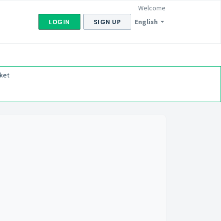
Welcome
English
LOGIN
SIGN UP
ket