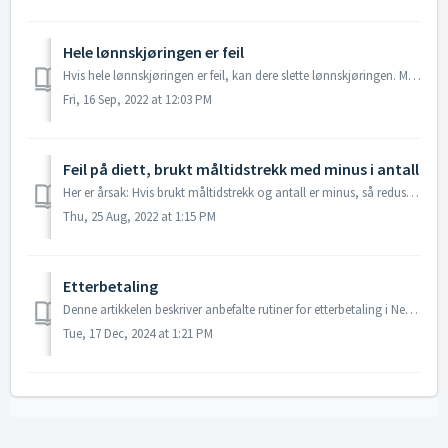
Hele lønnskjøringen er feil
Hvis hele lønnskjøringen er feil, kan dere slette lønnskjøringen. Merk at rutinen ikke er reverserbar. Lønnskjøringen blir borte for godt. Her er kort film...
Fri, 16 Sep, 2022 at 12:03 PM
Feil på diett, brukt måltidstrekk med minus i antall
Her er årsak: Hvis brukt måltidstrekk og antall er minus, så reduseres dagene tilsvarende og satsen blir feil som følge av at antall dager blir feil hos sk...
Thu, 25 Aug, 2022 at 1:15 PM
Etterbetaling
Denne artikkelen beskriver anbefalte rutiner for etterbetaling i Nettlønn. Etterbetaling timer Etterbetaling fastlønn Etterbetaling prosent Gjør f...
Tue, 17 Dec, 2024 at 1:21 PM