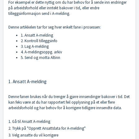
For eksempel er dette nyttig om du har behov for å sende inn endringer
på arbeidsforhold eller inntekt bakover i tid, eller endre
tilleggsinformasjon send i A-melding.
Denne artikkelen tar for seg hver enkelt fane i prosessen:
1. Ansatt A-melding
2. Kontroll tilleggsinfo
3. Lag A-melding
4. A-meldingsoppg. arkiv
5. Send og motta Altinn
1. Ansatt A-melding
Denne fanen brukes når du trenger å gjøre innsendinger bakover i tid. Det
kan feks være at du har rapportert feil opplysning på et eller flere
arbeidsforhold og har behov for å korrigere tidligere innsendte data.
1. Gå til Ansatt A-melding
2. Trykk på "Opprett Ansattdata for A-melding"
3. Velg ansatte du vil korrigere