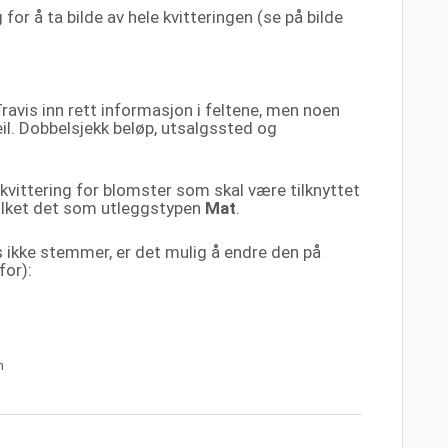
 for å ta bilde av hele kvitteringen (se på bilde
er Travis inn rett informasjon i feltene, men noen
il. Dobbelsjekk beløp, utsalgssted og
 kvittering for blomster som skal være tilknyttet
tolket det som utleggstypen
Mat
.
 ikke stemmer, er det mulig å endre den på
or):
n