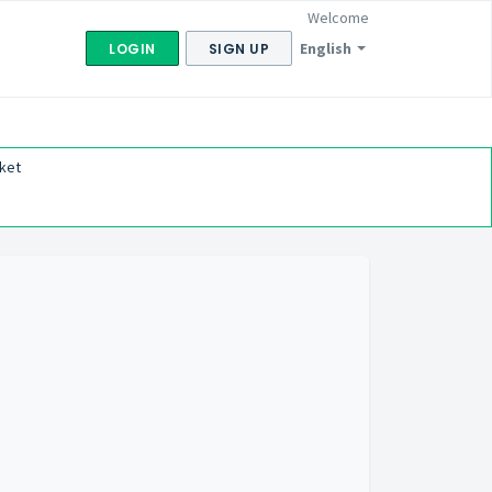
Welcome
English
LOGIN
SIGN UP
ket