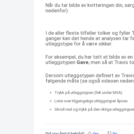
Når du tar bilde av kvitteringen din, sørg
nedenfor).
I de aller fleste tilfeller tolker og fyll
ganger kan det hende at analysen tar fe
utleggstype for å være sikker.
For eksempel, du har tatt et bilde av en
utleggstypen
Gave
, men så at Travis 
Dersom utleggstypen definert av Travis
følgende måte (se også videoen nedenf
Trykk på utleggstypen (felt under MVA)
Liste over tilgjengelige utleggstyper åpnes
Skroll ned og trykk på den riktige utleggstype
Did you find it helpful?
Yes
No