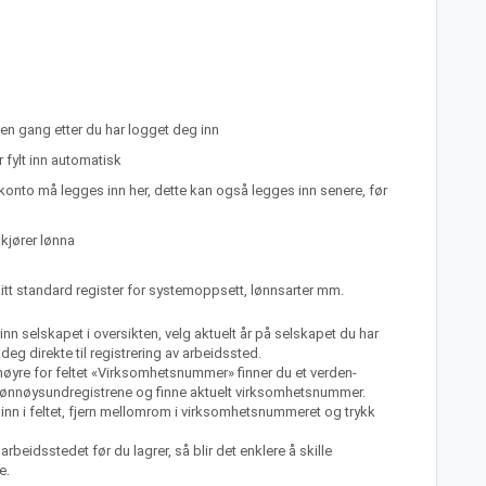
n gang etter du har logget deg inn
 fylt inn automatisk
onto må legges inn her, dette kan også legges inn senere, før
kjører lønna
 sitt standard register for systemoppsett, lønnsarter mm.
inn selskapet i oversikten, velg aktuelt år på selskapet du har
deg direkte til registrering av arbeidssted.
 høyre for feltet «Virksomhetsnummer» finner du et verden-
Brønnøysundregistrene og finne aktuelt virksomhetsnummer.
 inn i feltet, fjern mellomrom i virksomhetsnummeret og trykk
rbeidsstedet før du lagrer, så blir det enklere å skille
e.