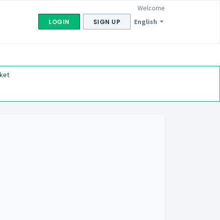
Welcome
English
LOGIN
SIGN UP
ket