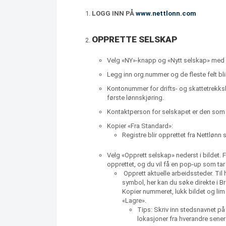
LOGG INN PÅ
www.nettlonn.com
OPPRETTE SELSKAP
Velg «NY»-knapp og «Nytt selskap» med e
Legg inn org.nummer og de fleste felt blir
Kontonummer for drifts- og skattetrekksk
første lønnskjøring.
Kontaktperson for selskapet er den som 
Kopier «Fra Standard»:
Registre blir opprettet fra Nettlønn
Velg «Opprett selskap» nederst i bildet. F
opprettet, og du vil få en pop-up som tar 
Opprett aktuelle arbeidssteder. Til
symbol, her kan du søke direkte i 
Kopier nummeret, lukk bildet og lim
«Lagre».
Tips: Skriv inn stedsnavnet på a
lokasjoner fra hverandre sener