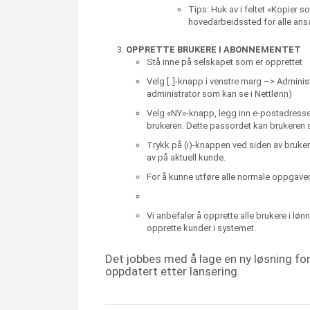
Tips: Huk av i feltet «Kopier s
hovedarbeidssted for alle ansa
OPPRETTE BRUKERE I ABONNEMENTET
Stå inne på selskapet som er opprettet
Velg [..]-knapp i venstre marg –> Adminis
administrator som kan se i Nettlønn)
Velg «NY»-knapp, legg inn e-postadresse
brukeren. Dette passordet kan brukeren s
Trykk på (i)-knappen ved siden av brukere
av på aktuell kunde.
For å kunne utføre alle normale oppgaver
Vi anbefaler å opprette alle brukere i løn
opprette kunder i systemet.
Det jobbes med å lage en ny løsning for 
oppdatert etter lansering.