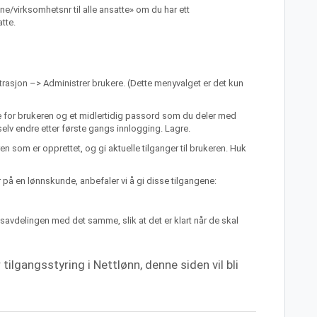
one/virksomhetsnr til alle ansatte» om du har ett
tte.
trasjon –> Administrer brukere. (Dette menyvalget er det kun
 for brukeren og et midlertidig passord som du deler med
elv endre etter første gangs innlogging. Lagre.
n som er opprettet, og gi aktuelle tilganger til brukeren. Huk
 på en lønnskunde, anbefaler vi å gi disse tilgangene:
nsavdelingen med det samme, slik at det er klart når de skal
tilgangsstyring i Nettlønn, denne siden vil bli