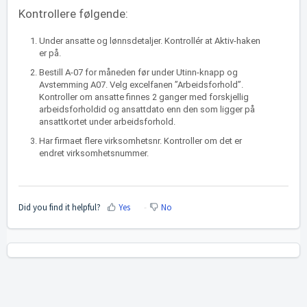
Kontrollere følgende:
Under ansatte og lønnsdetaljer. Kontrollér at Aktiv-haken
er på.
Bestill A-07 for måneden før under Utinn-knapp og
Avstemming A07. Velg excelfanen ”Arbeidsforhold”.
Kontroller om ansatte finnes 2 ganger med forskjellig
arbeidsforholdid og ansattdato enn den som ligger på
ansattkortet under arbeidsforhold.
Har firmaet flere virksomhetsnr. Kontroller om det er
endret virksomhetsnummer.
Did you find it helpful?
Yes
No